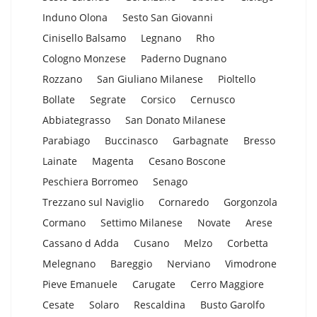
Induno Olona
Sesto San Giovanni
Cinisello Balsamo
Legnano
Rho
Cologno Monzese
Paderno Dugnano
Rozzano
San Giuliano Milanese
Pioltello
Bollate
Segrate
Corsico
Cernusco
Abbiategrasso
San Donato Milanese
Parabiago
Buccinasco
Garbagnate
Bresso
Lainate
Magenta
Cesano Boscone
Peschiera Borromeo
Senago
Trezzano sul Naviglio
Cornaredo
Gorgonzola
Cormano
Settimo Milanese
Novate
Arese
Cassano d Adda
Cusano
Melzo
Corbetta
Melegnano
Bareggio
Nerviano
Vimodrone
Pieve Emanuele
Carugate
Cerro Maggiore
Cesate
Solaro
Rescaldina
Busto Garolfo