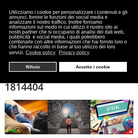
Utilizziamo i cookie per personalizzare i contenuti e gli
annunci, fornire le funzioni dei social media e
analizzare il nostro traffico. Inoltre forniamo
informazioni sul modo in cui utilizzi il nostro sito ai
Sei qui:
Home
Vigevano
nostri partner che si occupano di analisi dei dati web,
pubblicità e social media, i quali potrebbero
combinarle con altre informazioni che hai fornito loro o
che hanno raccolto in base al tuo utilizzo dei loro
servizi.
Cookie policy
Privacy policy
REALIZZAZIONE SITI
Rifiuto
Accetto i cookie
VIGEVANO | TEL. 0321
1814404