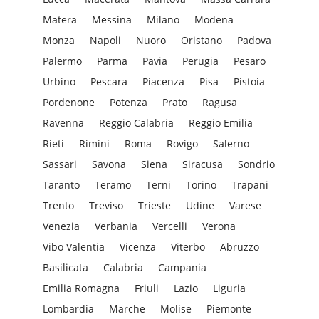
Matera
Messina
Milano
Modena
Monza
Napoli
Nuoro
Oristano
Padova
Palermo
Parma
Pavia
Perugia
Pesaro
Urbino
Pescara
Piacenza
Pisa
Pistoia
Pordenone
Potenza
Prato
Ragusa
Ravenna
Reggio Calabria
Reggio Emilia
Rieti
Rimini
Roma
Rovigo
Salerno
Sassari
Savona
Siena
Siracusa
Sondrio
Taranto
Teramo
Terni
Torino
Trapani
Trento
Treviso
Trieste
Udine
Varese
Venezia
Verbania
Vercelli
Verona
Vibo Valentia
Vicenza
Viterbo
Abruzzo
Basilicata
Calabria
Campania
Emilia Romagna
Friuli
Lazio
Liguria
Lombardia
Marche
Molise
Piemonte