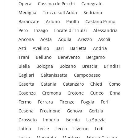
Opera
Cassina de Pecchi
Canegrate
Mediglia
Trezzo sull Adda
Sedriano
Baranzate
Arluno
Paullo
Castano Primo
Pero
Inzago
Locate di Triulzi
Alessandria
Ancona
Aosta
Aquila
Arezzo
Ascoli
Asti
Avellino
Bari
Barletta
Andria
Trani
Belluno
Benevento
Bergamo
Biella
Bologna
Bolzano
Brescia
Brindisi
Cagliari
Caltanissetta
Campobasso
Caserta
Catania
Catanzaro
Chieti
Como
Cosenza
Cremona
Crotone
Cuneo
Enna
Fermo
Ferrara
Firenze
Foggia
Forli
Cesena
Frosinone
Genova
Gorizia
Grosseto
Imperia
Isernia
La Spezia
Latina
Lecce
Lecco
Livorno
Lodi
Lucca
Macerata
Mantova
Massa Carrara