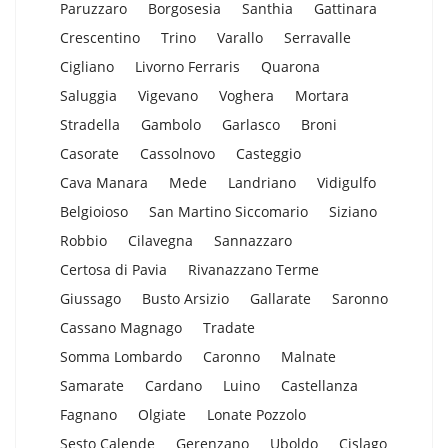
Paruzzaro
Borgosesia
Santhia
Gattinara
Crescentino
Trino
Varallo
Serravalle
Cigliano
Livorno Ferraris
Quarona
Saluggia
Vigevano
Voghera
Mortara
Stradella
Gambolo
Garlasco
Broni
Casorate
Cassolnovo
Casteggio
Cava Manara
Mede
Landriano
Vidigulfo
Belgioioso
San Martino Siccomario
Siziano
Robbio
Cilavegna
Sannazzaro
Certosa di Pavia
Rivanazzano Terme
Giussago
Busto Arsizio
Gallarate
Saronno
Cassano Magnago
Tradate
Somma Lombardo
Caronno
Malnate
Samarate
Cardano
Luino
Castellanza
Fagnano
Olgiate
Lonate Pozzolo
Sesto Calende
Gerenzano
Uboldo
Cislago