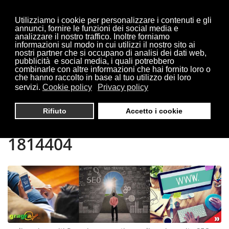
Utilizziamo i cookie per personalizzare i contenuti e gli
annunci, fornire le funzioni dei social media e
analizzare il nostro traffico. Inoltre forniamo
informazioni sul modo in cui utilizzi il nostro sito ai
Sei qui:
Home
Perugia
nostri partner che si occupano di analisi dei dati web,
pubblicità e social media, i quali potrebbero
combinarle con altre informazioni che hai fornito loro o
che hanno raccolto in base al tuo utilizzo dei loro
servizi.
Cookie policy
Privacy policy
REALIZZAZIONE SITI
Rifiuto
Accetto i cookie
PERUGIA | TEL. 0321
1814404