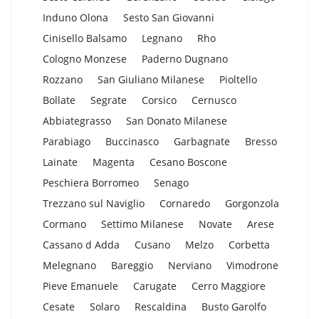
Induno Olona
Sesto San Giovanni
Cinisello Balsamo
Legnano
Rho
Cologno Monzese
Paderno Dugnano
Rozzano
San Giuliano Milanese
Pioltello
Bollate
Segrate
Corsico
Cernusco
Abbiategrasso
San Donato Milanese
Parabiago
Buccinasco
Garbagnate
Bresso
Lainate
Magenta
Cesano Boscone
Peschiera Borromeo
Senago
Trezzano sul Naviglio
Cornaredo
Gorgonzola
Cormano
Settimo Milanese
Novate
Arese
Cassano d Adda
Cusano
Melzo
Corbetta
Melegnano
Bareggio
Nerviano
Vimodrone
Pieve Emanuele
Carugate
Cerro Maggiore
Cesate
Solaro
Rescaldina
Busto Garolfo