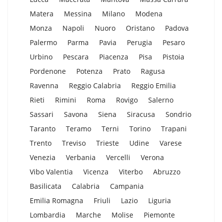
Matera
Messina
Milano
Modena
Monza
Napoli
Nuoro
Oristano
Padova
Palermo
Parma
Pavia
Perugia
Pesaro
Urbino
Pescara
Piacenza
Pisa
Pistoia
Pordenone
Potenza
Prato
Ragusa
Ravenna
Reggio Calabria
Reggio Emilia
Rieti
Rimini
Roma
Rovigo
Salerno
Sassari
Savona
Siena
Siracusa
Sondrio
Taranto
Teramo
Terni
Torino
Trapani
Trento
Treviso
Trieste
Udine
Varese
Venezia
Verbania
Vercelli
Verona
Vibo Valentia
Vicenza
Viterbo
Abruzzo
Basilicata
Calabria
Campania
Emilia Romagna
Friuli
Lazio
Liguria
Lombardia
Marche
Molise
Piemonte