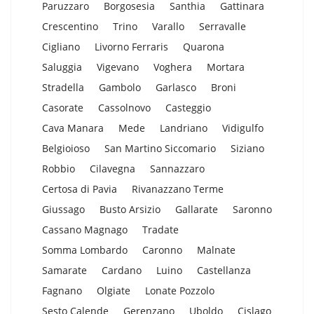
Paruzzaro
Borgosesia
Santhia
Gattinara
Crescentino
Trino
Varallo
Serravalle
Cigliano
Livorno Ferraris
Quarona
Saluggia
Vigevano
Voghera
Mortara
Stradella
Gambolo
Garlasco
Broni
Casorate
Cassolnovo
Casteggio
Cava Manara
Mede
Landriano
Vidigulfo
Belgioioso
San Martino Siccomario
Siziano
Robbio
Cilavegna
Sannazzaro
Certosa di Pavia
Rivanazzano Terme
Giussago
Busto Arsizio
Gallarate
Saronno
Cassano Magnago
Tradate
Somma Lombardo
Caronno
Malnate
Samarate
Cardano
Luino
Castellanza
Fagnano
Olgiate
Lonate Pozzolo
Sesto Calende
Gerenzano
Uboldo
Cislago