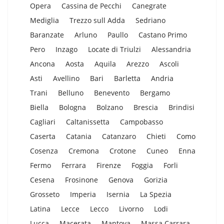
Opera
Cassina de Pecchi
Canegrate
Mediglia
Trezzo sull Adda
Sedriano
Baranzate
Arluno
Paullo
Castano Primo
Pero
Inzago
Locate di Triulzi
Alessandria
Ancona
Aosta
Aquila
Arezzo
Ascoli
Asti
Avellino
Bari
Barletta
Andria
Trani
Belluno
Benevento
Bergamo
Biella
Bologna
Bolzano
Brescia
Brindisi
Cagliari
Caltanissetta
Campobasso
Caserta
Catania
Catanzaro
Chieti
Como
Cosenza
Cremona
Crotone
Cuneo
Enna
Fermo
Ferrara
Firenze
Foggia
Forli
Cesena
Frosinone
Genova
Gorizia
Grosseto
Imperia
Isernia
La Spezia
Latina
Lecce
Lecco
Livorno
Lodi
Lucca
Macerata
Mantova
Massa Carrara