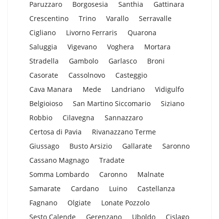
Paruzzaro
Borgosesia
Santhia
Gattinara
Crescentino
Trino
Varallo
Serravalle
Cigliano
Livorno Ferraris
Quarona
Saluggia
Vigevano
Voghera
Mortara
Stradella
Gambolo
Garlasco
Broni
Casorate
Cassolnovo
Casteggio
Cava Manara
Mede
Landriano
Vidigulfo
Belgioioso
San Martino Siccomario
Siziano
Robbio
Cilavegna
Sannazzaro
Certosa di Pavia
Rivanazzano Terme
Giussago
Busto Arsizio
Gallarate
Saronno
Cassano Magnago
Tradate
Somma Lombardo
Caronno
Malnate
Samarate
Cardano
Luino
Castellanza
Fagnano
Olgiate
Lonate Pozzolo
Sesto Calende
Gerenzano
Uboldo
Cislago