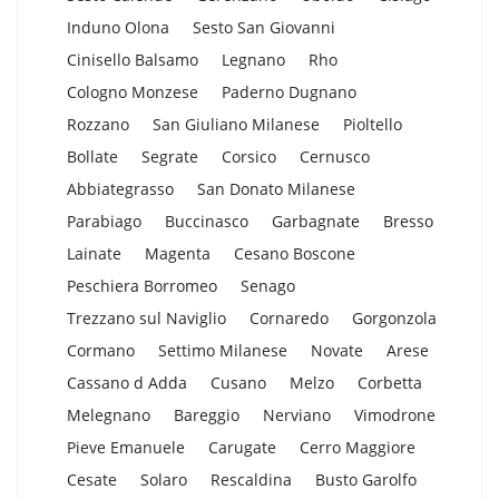
Induno Olona
Sesto San Giovanni
Cinisello Balsamo
Legnano
Rho
Cologno Monzese
Paderno Dugnano
Rozzano
San Giuliano Milanese
Pioltello
Bollate
Segrate
Corsico
Cernusco
Abbiategrasso
San Donato Milanese
Parabiago
Buccinasco
Garbagnate
Bresso
Lainate
Magenta
Cesano Boscone
Peschiera Borromeo
Senago
Trezzano sul Naviglio
Cornaredo
Gorgonzola
Cormano
Settimo Milanese
Novate
Arese
Cassano d Adda
Cusano
Melzo
Corbetta
Melegnano
Bareggio
Nerviano
Vimodrone
Pieve Emanuele
Carugate
Cerro Maggiore
Cesate
Solaro
Rescaldina
Busto Garolfo