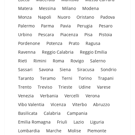
Matera
Messina
Milano
Modena
Monza
Napoli
Nuoro
Oristano
Padova
Palermo
Parma
Pavia
Perugia
Pesaro
Urbino
Pescara
Piacenza
Pisa
Pistoia
Pordenone
Potenza
Prato
Ragusa
Ravenna
Reggio Calabria
Reggio Emilia
Rieti
Rimini
Roma
Rovigo
Salerno
Sassari
Savona
Siena
Siracusa
Sondrio
Taranto
Teramo
Terni
Torino
Trapani
Trento
Treviso
Trieste
Udine
Varese
Venezia
Verbania
Vercelli
Verona
Vibo Valentia
Vicenza
Viterbo
Abruzzo
Basilicata
Calabria
Campania
Emilia Romagna
Friuli
Lazio
Liguria
Lombardia
Marche
Molise
Piemonte