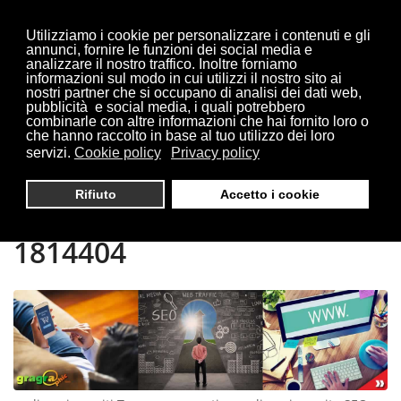
Utilizziamo i cookie per personalizzare i contenuti e gli
annunci, fornire le funzioni dei social media e
analizzare il nostro traffico. Inoltre forniamo
informazioni sul modo in cui utilizzi il nostro sito ai
Sei qui:
Home
Teramo
nostri partner che si occupano di analisi dei dati web,
pubblicità e social media, i quali potrebbero
combinarle con altre informazioni che hai fornito loro o
che hanno raccolto in base al tuo utilizzo dei loro
servizi.
Cookie policy
Privacy policy
REALIZZAZIONE SITI
Rifiuto
Accetto i cookie
TERAMO | TEL. 0321
1814404