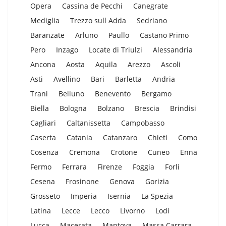
Opera
Cassina de Pecchi
Canegrate
Mediglia
Trezzo sull Adda
Sedriano
Baranzate
Arluno
Paullo
Castano Primo
Pero
Inzago
Locate di Triulzi
Alessandria
Ancona
Aosta
Aquila
Arezzo
Ascoli
Asti
Avellino
Bari
Barletta
Andria
Trani
Belluno
Benevento
Bergamo
Biella
Bologna
Bolzano
Brescia
Brindisi
Cagliari
Caltanissetta
Campobasso
Caserta
Catania
Catanzaro
Chieti
Como
Cosenza
Cremona
Crotone
Cuneo
Enna
Fermo
Ferrara
Firenze
Foggia
Forli
Cesena
Frosinone
Genova
Gorizia
Grosseto
Imperia
Isernia
La Spezia
Latina
Lecce
Lecco
Livorno
Lodi
Lucca
Macerata
Mantova
Massa Carrara