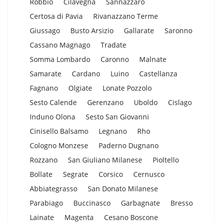
Robbio
Cilavegna
Sannazzaro
Certosa di Pavia
Rivanazzano Terme
Giussago
Busto Arsizio
Gallarate
Saronno
Cassano Magnago
Tradate
Somma Lombardo
Caronno
Malnate
Samarate
Cardano
Luino
Castellanza
Fagnano
Olgiate
Lonate Pozzolo
Sesto Calende
Gerenzano
Uboldo
Cislago
Induno Olona
Sesto San Giovanni
Cinisello Balsamo
Legnano
Rho
Cologno Monzese
Paderno Dugnano
Rozzano
San Giuliano Milanese
Pioltello
Bollate
Segrate
Corsico
Cernusco
Abbiategrasso
San Donato Milanese
Parabiago
Buccinasco
Garbagnate
Bresso
Lainate
Magenta
Cesano Boscone