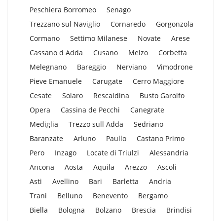
Peschiera Borromeo
Senago
Trezzano sul Naviglio
Cornaredo
Gorgonzola
Cormano
Settimo Milanese
Novate
Arese
Cassano d Adda
Cusano
Melzo
Corbetta
Melegnano
Bareggio
Nerviano
Vimodrone
Pieve Emanuele
Carugate
Cerro Maggiore
Cesate
Solaro
Rescaldina
Busto Garolfo
Opera
Cassina de Pecchi
Canegrate
Mediglia
Trezzo sull Adda
Sedriano
Baranzate
Arluno
Paullo
Castano Primo
Pero
Inzago
Locate di Triulzi
Alessandria
Ancona
Aosta
Aquila
Arezzo
Ascoli
Asti
Avellino
Bari
Barletta
Andria
Trani
Belluno
Benevento
Bergamo
Biella
Bologna
Bolzano
Brescia
Brindisi