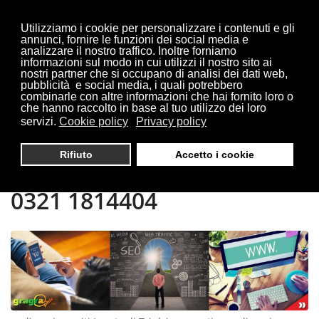
Utilizziamo i cookie per personalizzare i contenuti e gli
annunci, fornire le funzioni dei social media e
analizzare il nostro traffico. Inoltre forniamo
informazioni sul modo in cui utilizzi il nostro sito ai
Sei qui:
Home
Locate di Triulzi
nostri partner che si occupano di analisi dei dati web,
pubblicità e social media, i quali potrebbero
combinarle con altre informazioni che hai fornito loro o
che hanno raccolto in base al tuo utilizzo dei loro
servizi.
Cookie policy
Privacy policy
REALIZZAZIONE SITI
Rifiuto
Accetto i cookie
LOCATE DI TRIULZI | TEL.
0321 1814404