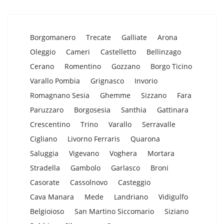
Borgomanero
Trecate
Galliate
Arona
Oleggio
Cameri
Castelletto
Bellinzago
Cerano
Romentino
Gozzano
Borgo Ticino
Varallo Pombia
Grignasco
Invorio
Romagnano Sesia
Ghemme
Sizzano
Fara
Paruzzaro
Borgosesia
Santhia
Gattinara
Crescentino
Trino
Varallo
Serravalle
Cigliano
Livorno Ferraris
Quarona
Saluggia
Vigevano
Voghera
Mortara
Stradella
Gambolo
Garlasco
Broni
Casorate
Cassolnovo
Casteggio
Cava Manara
Mede
Landriano
Vidigulfo
Belgioioso
San Martino Siccomario
Siziano