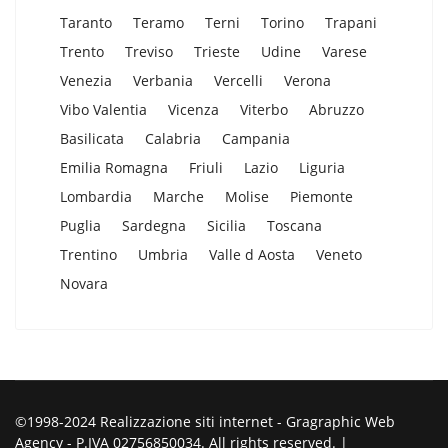
Taranto
Teramo
Terni
Torino
Trapani
Trento
Treviso
Trieste
Udine
Varese
Venezia
Verbania
Vercelli
Verona
Vibo Valentia
Vicenza
Viterbo
Abruzzo
Basilicata
Calabria
Campania
Emilia Romagna
Friuli
Lazio
Liguria
Lombardia
Marche
Molise
Piemonte
Puglia
Sardegna
Sicilia
Toscana
Trentino
Umbria
Valle d Aosta
Veneto
Novara
©1998-2024 Realizzazione siti internet - Gragraphic Web
Agency - P.IVA 02756850034. All rights reserved. |