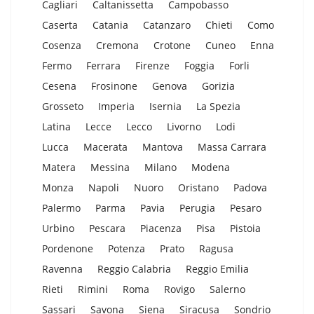
Cagliari
Caltanissetta
Campobasso
Caserta
Catania
Catanzaro
Chieti
Como
Cosenza
Cremona
Crotone
Cuneo
Enna
Fermo
Ferrara
Firenze
Foggia
Forli
Cesena
Frosinone
Genova
Gorizia
Grosseto
Imperia
Isernia
La Spezia
Latina
Lecce
Lecco
Livorno
Lodi
Lucca
Macerata
Mantova
Massa Carrara
Matera
Messina
Milano
Modena
Monza
Napoli
Nuoro
Oristano
Padova
Palermo
Parma
Pavia
Perugia
Pesaro
Urbino
Pescara
Piacenza
Pisa
Pistoia
Pordenone
Potenza
Prato
Ragusa
Ravenna
Reggio Calabria
Reggio Emilia
Rieti
Rimini
Roma
Rovigo
Salerno
Sassari
Savona
Siena
Siracusa
Sondrio