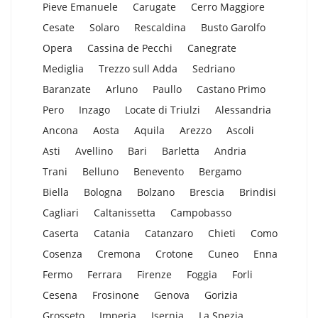
Pieve Emanuele
Carugate
Cerro Maggiore
Cesate
Solaro
Rescaldina
Busto Garolfo
Opera
Cassina de Pecchi
Canegrate
Mediglia
Trezzo sull Adda
Sedriano
Baranzate
Arluno
Paullo
Castano Primo
Pero
Inzago
Locate di Triulzi
Alessandria
Ancona
Aosta
Aquila
Arezzo
Ascoli
Asti
Avellino
Bari
Barletta
Andria
Trani
Belluno
Benevento
Bergamo
Biella
Bologna
Bolzano
Brescia
Brindisi
Cagliari
Caltanissetta
Campobasso
Caserta
Catania
Catanzaro
Chieti
Como
Cosenza
Cremona
Crotone
Cuneo
Enna
Fermo
Ferrara
Firenze
Foggia
Forli
Cesena
Frosinone
Genova
Gorizia
Grosseto
Imperia
Isernia
La Spezia