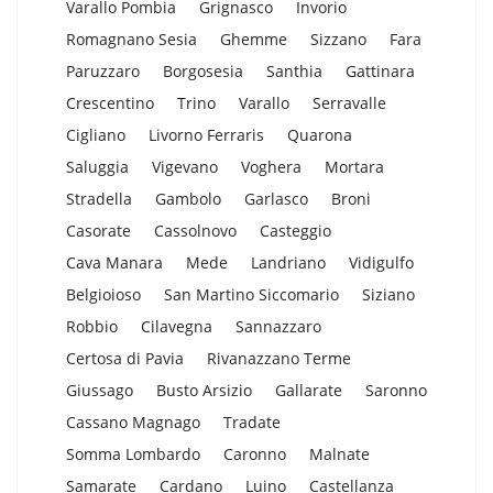
Varallo Pombia
Grignasco
Invorio
Romagnano Sesia
Ghemme
Sizzano
Fara
Paruzzaro
Borgosesia
Santhia
Gattinara
Crescentino
Trino
Varallo
Serravalle
Cigliano
Livorno Ferraris
Quarona
Saluggia
Vigevano
Voghera
Mortara
Stradella
Gambolo
Garlasco
Broni
Casorate
Cassolnovo
Casteggio
Cava Manara
Mede
Landriano
Vidigulfo
Belgioioso
San Martino Siccomario
Siziano
Robbio
Cilavegna
Sannazzaro
Certosa di Pavia
Rivanazzano Terme
Giussago
Busto Arsizio
Gallarate
Saronno
Cassano Magnago
Tradate
Somma Lombardo
Caronno
Malnate
Samarate
Cardano
Luino
Castellanza