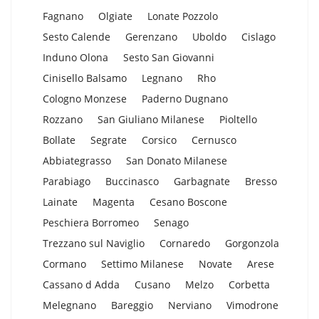
Fagnano
Olgiate
Lonate Pozzolo
Sesto Calende
Gerenzano
Uboldo
Cislago
Induno Olona
Sesto San Giovanni
Cinisello Balsamo
Legnano
Rho
Cologno Monzese
Paderno Dugnano
Rozzano
San Giuliano Milanese
Pioltello
Bollate
Segrate
Corsico
Cernusco
Abbiategrasso
San Donato Milanese
Parabiago
Buccinasco
Garbagnate
Bresso
Lainate
Magenta
Cesano Boscone
Peschiera Borromeo
Senago
Trezzano sul Naviglio
Cornaredo
Gorgonzola
Cormano
Settimo Milanese
Novate
Arese
Cassano d Adda
Cusano
Melzo
Corbetta
Melegnano
Bareggio
Nerviano
Vimodrone