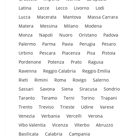
Latina
Lecce
Lecco
Livorno
Lodi
Lucca
Macerata
Mantova
Massa Carrara
Matera
Messina
Milano
Modena
Monza
Napoli
Nuoro
Oristano
Padova
Palermo
Parma
Pavia
Perugia
Pesaro
Urbino
Pescara
Piacenza
Pisa
Pistoia
Pordenone
Potenza
Prato
Ragusa
Ravenna
Reggio Calabria
Reggio Emilia
Rieti
Rimini
Roma
Rovigo
Salerno
Sassari
Savona
Siena
Siracusa
Sondrio
Taranto
Teramo
Terni
Torino
Trapani
Trento
Treviso
Trieste
Udine
Varese
Venezia
Verbania
Vercelli
Verona
Vibo Valentia
Vicenza
Viterbo
Abruzzo
Basilicata
Calabria
Campania