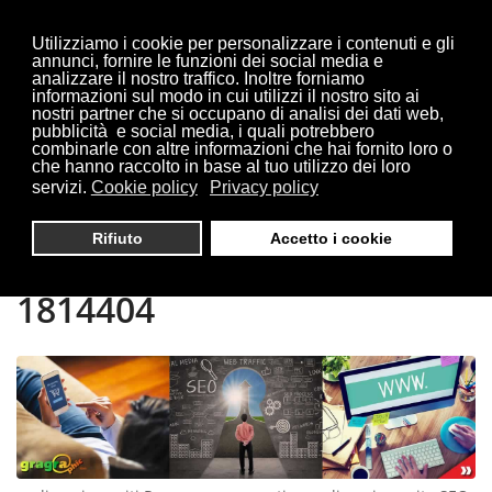
Utilizziamo i cookie per personalizzare i contenuti e gli
annunci, fornire le funzioni dei social media e
analizzare il nostro traffico. Inoltre forniamo
informazioni sul modo in cui utilizzi il nostro sito ai
Sei qui:
Home
Paruzzaro
nostri partner che si occupano di analisi dei dati web,
pubblicità e social media, i quali potrebbero
combinarle con altre informazioni che hai fornito loro o
che hanno raccolto in base al tuo utilizzo dei loro
servizi.
Cookie policy
Privacy policy
REALIZZAZIONE SITI
Rifiuto
Accetto i cookie
PARUZZARO | TEL. 0321
1814404