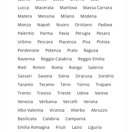
Lucca
Macerata
Mantova
Massa Carrara
Matera
Messina
Milano
Modena
Monza
Napoli
Nuoro
Oristano
Padova
Palermo
Parma
Pavia
Perugia
Pesaro
Urbino
Pescara
Piacenza
Pisa
Pistoia
Pordenone
Potenza
Prato
Ragusa
Ravenna
Reggio Calabria
Reggio Emilia
Rieti
Rimini
Roma
Rovigo
Salerno
Sassari
Savona
Siena
Siracusa
Sondrio
Taranto
Teramo
Terni
Torino
Trapani
Trento
Treviso
Trieste
Udine
Varese
Venezia
Verbania
Vercelli
Verona
Vibo Valentia
Vicenza
Viterbo
Abruzzo
Basilicata
Calabria
Campania
Emilia Romagna
Friuli
Lazio
Liguria