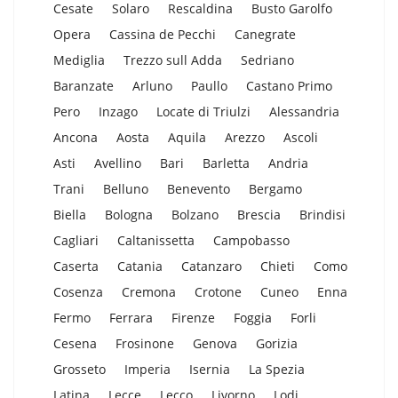
Cesate
Solaro
Rescaldina
Busto Garolfo
Opera
Cassina de Pecchi
Canegrate
Mediglia
Trezzo sull Adda
Sedriano
Baranzate
Arluno
Paullo
Castano Primo
Pero
Inzago
Locate di Triulzi
Alessandria
Ancona
Aosta
Aquila
Arezzo
Ascoli
Asti
Avellino
Bari
Barletta
Andria
Trani
Belluno
Benevento
Bergamo
Biella
Bologna
Bolzano
Brescia
Brindisi
Cagliari
Caltanissetta
Campobasso
Caserta
Catania
Catanzaro
Chieti
Como
Cosenza
Cremona
Crotone
Cuneo
Enna
Fermo
Ferrara
Firenze
Foggia
Forli
Cesena
Frosinone
Genova
Gorizia
Grosseto
Imperia
Isernia
La Spezia
Latina
Lecce
Lecco
Livorno
Lodi