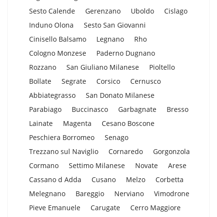
Sesto Calende
Gerenzano
Uboldo
Cislago
Induno Olona
Sesto San Giovanni
Cinisello Balsamo
Legnano
Rho
Cologno Monzese
Paderno Dugnano
Rozzano
San Giuliano Milanese
Pioltello
Bollate
Segrate
Corsico
Cernusco
Abbiategrasso
San Donato Milanese
Parabiago
Buccinasco
Garbagnate
Bresso
Lainate
Magenta
Cesano Boscone
Peschiera Borromeo
Senago
Trezzano sul Naviglio
Cornaredo
Gorgonzola
Cormano
Settimo Milanese
Novate
Arese
Cassano d Adda
Cusano
Melzo
Corbetta
Melegnano
Bareggio
Nerviano
Vimodrone
Pieve Emanuele
Carugate
Cerro Maggiore