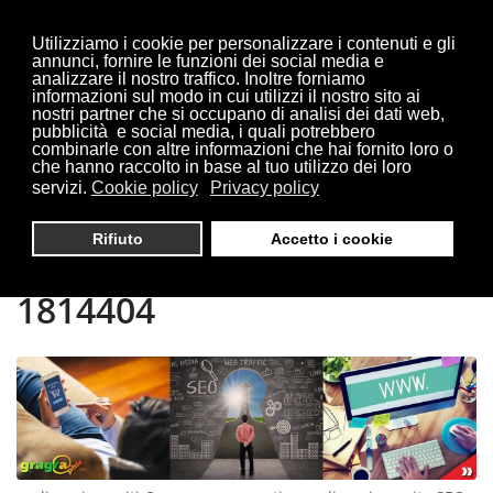
Utilizziamo i cookie per personalizzare i contenuti e gli
annunci, fornire le funzioni dei social media e
analizzare il nostro traffico. Inoltre forniamo
informazioni sul modo in cui utilizzi il nostro sito ai
Sei qui:
Home
Cernusco
nostri partner che si occupano di analisi dei dati web,
pubblicità e social media, i quali potrebbero
combinarle con altre informazioni che hai fornito loro o
che hanno raccolto in base al tuo utilizzo dei loro
servizi.
Cookie policy
Privacy policy
REALIZZAZIONE SITI
Rifiuto
Accetto i cookie
CERNUSCO | TEL. 0321
1814404