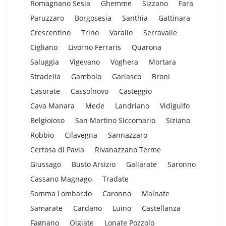
Romagnano Sesia
Ghemme
Sizzano
Fara
Paruzzaro
Borgosesia
Santhia
Gattinara
Crescentino
Trino
Varallo
Serravalle
Cigliano
Livorno Ferraris
Quarona
Saluggia
Vigevano
Voghera
Mortara
Stradella
Gambolo
Garlasco
Broni
Casorate
Cassolnovo
Casteggio
Cava Manara
Mede
Landriano
Vidigulfo
Belgioioso
San Martino Siccomario
Siziano
Robbio
Cilavegna
Sannazzaro
Certosa di Pavia
Rivanazzano Terme
Giussago
Busto Arsizio
Gallarate
Saronno
Cassano Magnago
Tradate
Somma Lombardo
Caronno
Malnate
Samarate
Cardano
Luino
Castellanza
Fagnano
Olgiate
Lonate Pozzolo