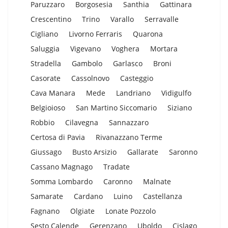
Paruzzaro
Borgosesia
Santhia
Gattinara
Crescentino
Trino
Varallo
Serravalle
Cigliano
Livorno Ferraris
Quarona
Saluggia
Vigevano
Voghera
Mortara
Stradella
Gambolo
Garlasco
Broni
Casorate
Cassolnovo
Casteggio
Cava Manara
Mede
Landriano
Vidigulfo
Belgioioso
San Martino Siccomario
Siziano
Robbio
Cilavegna
Sannazzaro
Certosa di Pavia
Rivanazzano Terme
Giussago
Busto Arsizio
Gallarate
Saronno
Cassano Magnago
Tradate
Somma Lombardo
Caronno
Malnate
Samarate
Cardano
Luino
Castellanza
Fagnano
Olgiate
Lonate Pozzolo
Sesto Calende
Gerenzano
Uboldo
Cislago