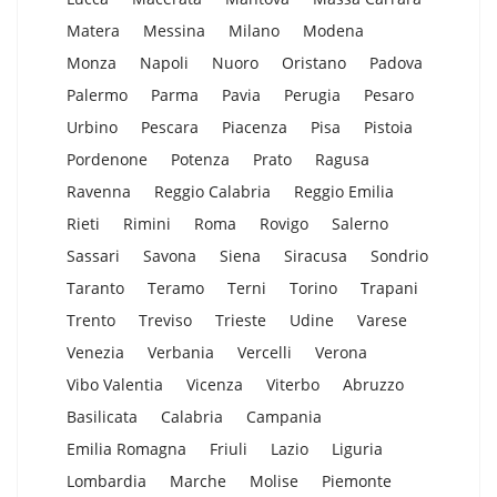
Matera
Messina
Milano
Modena
Monza
Napoli
Nuoro
Oristano
Padova
Palermo
Parma
Pavia
Perugia
Pesaro
Urbino
Pescara
Piacenza
Pisa
Pistoia
Pordenone
Potenza
Prato
Ragusa
Ravenna
Reggio Calabria
Reggio Emilia
Rieti
Rimini
Roma
Rovigo
Salerno
Sassari
Savona
Siena
Siracusa
Sondrio
Taranto
Teramo
Terni
Torino
Trapani
Trento
Treviso
Trieste
Udine
Varese
Venezia
Verbania
Vercelli
Verona
Vibo Valentia
Vicenza
Viterbo
Abruzzo
Basilicata
Calabria
Campania
Emilia Romagna
Friuli
Lazio
Liguria
Lombardia
Marche
Molise
Piemonte