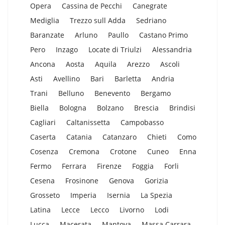
Opera
Cassina de Pecchi
Canegrate
Mediglia
Trezzo sull Adda
Sedriano
Baranzate
Arluno
Paullo
Castano Primo
Pero
Inzago
Locate di Triulzi
Alessandria
Ancona
Aosta
Aquila
Arezzo
Ascoli
Asti
Avellino
Bari
Barletta
Andria
Trani
Belluno
Benevento
Bergamo
Biella
Bologna
Bolzano
Brescia
Brindisi
Cagliari
Caltanissetta
Campobasso
Caserta
Catania
Catanzaro
Chieti
Como
Cosenza
Cremona
Crotone
Cuneo
Enna
Fermo
Ferrara
Firenze
Foggia
Forli
Cesena
Frosinone
Genova
Gorizia
Grosseto
Imperia
Isernia
La Spezia
Latina
Lecce
Lecco
Livorno
Lodi
Lucca
Macerata
Mantova
Massa Carrara