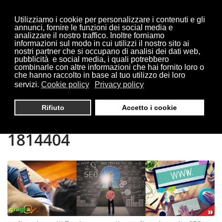
Utilizziamo i cookie per personalizzare i contenuti e gli
annunci, fornire le funzioni dei social media e
analizzare il nostro traffico. Inoltre forniamo
informazioni sul modo in cui utilizzi il nostro sito ai
Sei qui:
Home
Treviso
nostri partner che si occupano di analisi dei dati web,
pubblicità e social media, i quali potrebbero
combinarle con altre informazioni che hai fornito loro o
che hanno raccolto in base al tuo utilizzo dei loro
servizi.
Cookie policy
Privacy policy
REALIZZAZIONE SITI
Rifiuto
Accetto i cookie
TREVISO | TEL. 0321
1814404